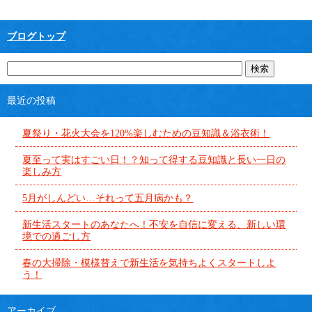
ブログトップ
最近の投稿
夏祭り・花火大会を120%楽しむための豆知識＆浴衣術！
夏至って実はすごい日！？知って得する豆知識と長い一日の
楽しみ方
5月がしんどい…それって五月病かも？
新生活スタートのあなたへ！不安を自信に変える、新しい環
境での過ごし方
春の大掃除・模様替えで新生活を気持ちよくスタートしよ
う！
アーカイブ