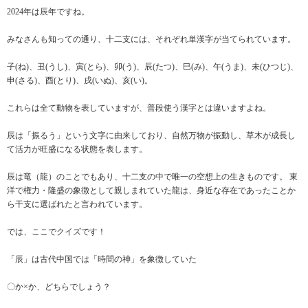
2024年は辰年ですね。
みなさんも知っての通り、十二支には、それぞれ単漢字が当てられています。
子(ね)、丑(うし)、寅(とら)、卯(う)、辰(たつ)、巳(み)、午(うま)、未(ひつじ)、
申(さる)、酉(とり)、戌(いぬ)、亥(い)。
これらは全て動物を表していますが、普段使う漢字とは違いますよね。
辰は「振るう」という文字に由来しており、自然万物が振動し、草木が成長し
て活力が旺盛になる状態を表します。
辰は竜（龍）のことでもあり、十二支の中で唯一の空想上の生きものです。 東
洋で権力・隆盛の象徴として親しまれていた龍は、身近な存在であったことか
ら干支に選ばれたと言われています。
では、ここでクイズです！
「辰」は古代中国では「時間の神」を象徴していた
〇か×か、どちらでしょう？