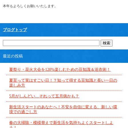
本年もよろしくお願いいたします。
ブログトップ
最近の投稿
夏祭り・花火大会を120%楽しむための豆知識＆浴衣術！
夏至って実はすごい日！？知って得する豆知識と長い一日の
楽しみ方
5月がしんどい…それって五月病かも？
新生活スタートのあなたへ！不安を自信に変える、新しい環
境での過ごし方
春の大掃除・模様替えで新生活を気持ちよくスタートしよ
う！