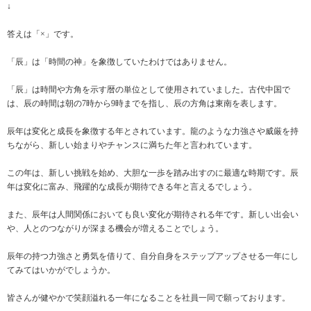
↓
答えは「×」です。
「辰」は「時間の神」を象徴していたわけではありません。
「辰」は時間や方角を示す暦の単位として使用されていました。古代中国で
は、辰の時間は朝の7時から9時までを指し、辰の方角は東南を表します。
辰年は変化と成長を象徴する年とされています。龍のような力強さや威厳を持
ちながら、新しい始まりやチャンスに満ちた年と言われています。
この年は、新しい挑戦を始め、大胆な一歩を踏み出すのに最適な時期です。辰
年は変化に富み、飛躍的な成長が期待できる年と言えるでしょう。
また、辰年は人間関係においても良い変化が期待される年です。新しい出会い
や、人とのつながりが深まる機会が増えることでしょう。
辰年の持つ力強さと勇気を借りて、自分自身をステップアップさせる一年にし
てみてはいかがでしょうか。
皆さんが健やかで笑顔溢れる一年になることを社員一同で願っております。