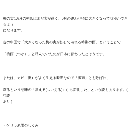
梅の実は6月の初めはまだ実が硬く、6月の終わり頃に大きくなって収穫ができ
るよう
になります。
昔の中国で「大きくなった梅の実が熟して潰れる時期の雨」ということで
「梅雨（つゆ）」と呼んでいたのが日本に伝わったとそうです。
または、カビ（黴）がよく生える時期なので「黴雨」とも呼ばれ、
腐るという意味の「潰える(ついえる)」から変化した、という説もあります。(
諸説
あり )
・ゲリラ豪雨のしくみ