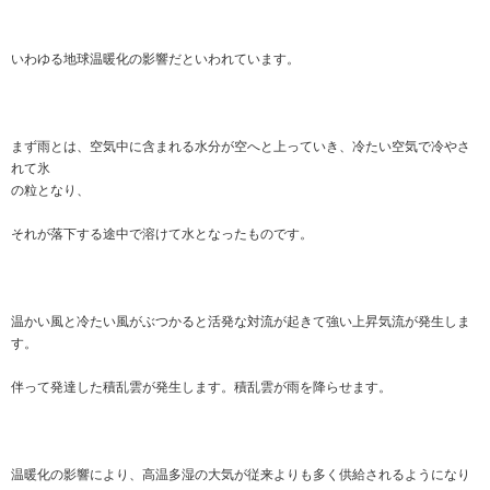
いわゆる地球温暖化の影響だといわれています。
まず雨とは、空気中に含まれる水分が空へと上っていき、冷たい空気で冷やさ
れて氷
の粒となり、
それが落下する途中で溶けて水となったものです。
温かい風と冷たい風がぶつかると活発な対流が起きて強い上昇気流が発生しま
す。
伴って発達した積乱雲が発生します。積乱雲が雨を降らせます。
温暖化の影響により、高温多湿の大気が従来よりも多く供給されるようになり