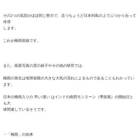
その2つの気団がほぼ同じ勢力で、且つちょうど日本列島の上でぶつかり合って
停滞
します。
これが梅雨前線です。
また、衛星写真の雲の様子やその他の研究では、
梅雨の発生は地球規模の大きな大気の流れによるものであることもわかってい
ます。
日本の梅雨入りの 早い/遅い はインドの南西モンスーン（季節風）の開始日と
も大
体関連しているそうです。
・「梅雨」の由来