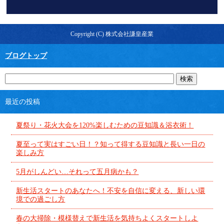
Copyright (C) 株式会社謙皇産業
ブログトップ
最近の投稿
夏祭り・花火大会を120%楽しむための豆知識＆浴衣術！
夏至って実はすごい日！？知って得する豆知識と長い一日の
楽しみ方
5月がしんどい…それって五月病かも？
新生活スタートのあなたへ！不安を自信に変える、新しい環
境での過ごし方
春の大掃除・模様替えで新生活を気持ちよくスタートしよ